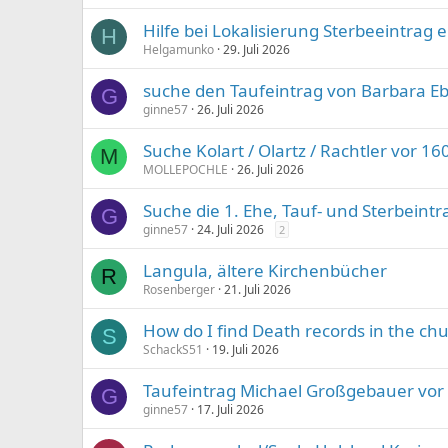
Hilfe bei Lokalisierung Sterbeeintrag 
H
Helgamunko
29. Juli 2026
suche den Taufeintrag von Barbara Ebe
G
ginne57
26. Juli 2026
Suche Kolart / Olartz / Rachtler vor 
M
MOLLEPOCHLE
26. Juli 2026
Suche die 1. Ehe, Tauf- und Sterbeint
G
ginne57
24. Juli 2026
2
Langula, ältere Kirchenbücher
R
Rosenberger
21. Juli 2026
How do I find Death records in the ch
S
SchackS51
19. Juli 2026
Taufeintrag Michael Großgebauer vor 
G
ginne57
17. Juli 2026