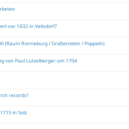
erbeten
rt vor 1632 in Veilsdorf?
1600 (Raum Ronneburg / Großenstein / Poppeln)
rag von Paul Lützelberger um 1704
urch records?
1715 in Solz