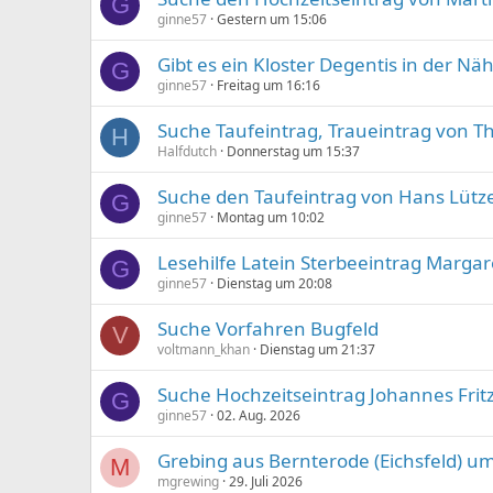
G
ginne57
Gestern um 15:06
Gibt es ein Kloster Degentis in der Nä
G
ginne57
Freitag um 16:16
Suche Taufeintrag, Traueintrag von Th
H
Halfdutch
Donnerstag um 15:37
Suche den Taufeintrag von Hans Lütz
G
ginne57
Montag um 10:02
Lesehilfe Latein Sterbeeintrag Margar
G
ginne57
Dienstag um 20:08
Suche Vorfahren Bugfeld
V
voltmann_khan
Dienstag um 21:37
Suche Hochzeitseintrag Johannes Fritz 
G
ginne57
02. Aug. 2026
Grebing aus Bernterode (Eichsfeld) u
M
mgrewing
29. Juli 2026