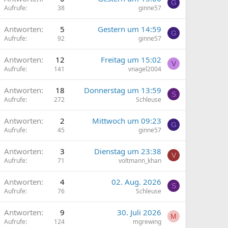
G
Aufrufe
38
ginne57
Antworten
5
Gestern um 14:59
G
Aufrufe
92
ginne57
Antworten
12
Freitag um 15:02
V
Aufrufe
141
vnagel2004
Antworten
18
Donnerstag um 13:59
S
Aufrufe
272
Schleuse
Antworten
2
Mittwoch um 09:23
G
Aufrufe
45
ginne57
Antworten
3
Dienstag um 23:38
V
Aufrufe
71
voltmann_khan
Antworten
4
02. Aug. 2026
S
Aufrufe
76
Schleuse
Antworten
9
30. Juli 2026
M
Aufrufe
124
mgrewing