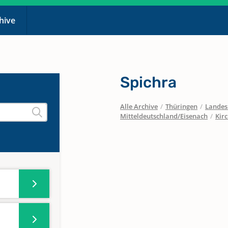
chive
Spichra
Alle Archive
/
Thüringen
/
Landes
Mitteldeutschland/Eisenach
/
Kir