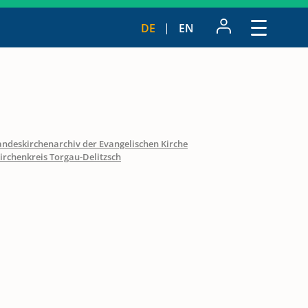
DE
EN
andeskirchenarchiv der Evangelischen Kirche
irchenkreis Torgau-Delitzsch