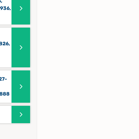
,
1936,
826,
27-
1888