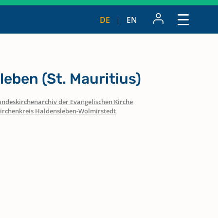
DE
EN
eben (St. Mauritius)
andeskirchenarchiv der Evangelischen Kirche
irchenkreis Haldensleben-Wolmirstedt