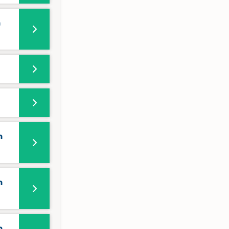
n
n
n
n,