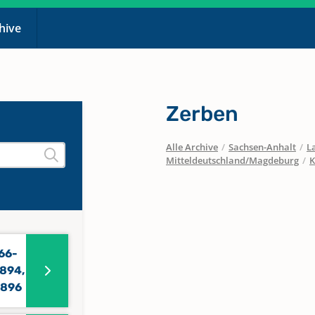
chive
Zerben
Alle Archive
/
Sachsen-Anhalt
/
L
Mitteldeutschland/Magdeburg
/
K
66-
1894,
1896