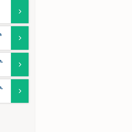
n
n,
n,