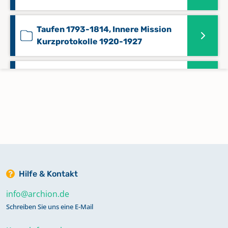
Taufen 1793-1814, Innere Mission
Kurzprotokolle 1920-1927
Trauungen 1676-1706, Taufen 1676-
1707, Beerdigungen 1676-1707
Trauungen 1676-1814, Taufen 1676-
1792, Beerdigungen 1676-1814,
Konfirmanden 1837-1838
Hilfe & Kontakt
Trauungen 1815-1872, Taufen 1815-
1864, Beerdigungen 1815-1872,
info@archion.de
Konfirmanden 1815-1886,
Schreiben Sie uns eine E-Mail
Kommunikanten Statistik 1815-1826,
1885-1893