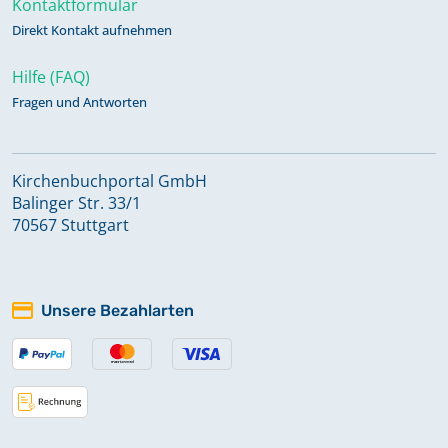
Kontaktformular
Kommunikanten 1931-1952, 1954
Direkt Kontakt aufnehmen
Keine verfügbaren Digitalisate
Hilfe (FAQ)
Fragen und Antworten
Taufen 1643-1762, Trauungen 1643-
1799, Beerdigungen 1644-1770
Kirchenbuchportal GmbH
Balinger Str. 33/1
Taufen 1762-1799, Beerdigungen
70567 Stuttgart
1770-1799
Taufen, Trauungen, Beerdigungen
Unsere Bezahlarten
1800-1849
Taufen, Trauungen, Beerdigungen
1849-1900