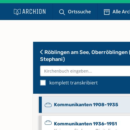
1748
Ortssuche
Alle Ar
Confitenten 1748-1785
Kirchstuhlregister 1760-1872
Röblingen am See, Oberröblingen 
Stephani)
Kommunikanten 1718-1881
komplett transkribiert
Kommunikanten 1881-1908
Kommunikanten 1908-1935
Kommunikanten 1936-1951