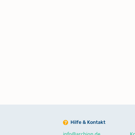
Zivilstandsregister Geburten,
Aufgebote, Trauungen, Beerdig
1808-1814
Hilfe & Kontakt
info@archion.de
Ko