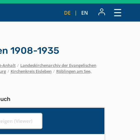
DE
EN
n 1908-1935
n-Anhalt
/
Landeskirchenarchiv der Evangelischen
urg
/
Kirchenkreis Eisleben
/
Röblingen am See,
buch
zeigen (Viewer)