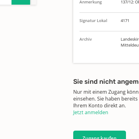
Anmerkung
137/12: O
ngen
Signatur Lokal
4171
1940
Archiv
Landeskir
Mittelde
n
1863,
1863
Sie sind nicht angem
n,
Nur mit einem Zugang können
einsehen. Sie haben bereits
Ihrem Konto direkt an.
Jetzt anmelden
n,
Zugang kaufen