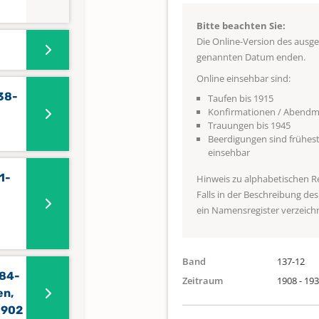
Bitte beachten Sie:
Die Online-Version des ausg
genannten Datum enden.
Online einsehbar sind:
38-
Taufen bis 1915
Konfirmationen / Abendma
Trauungen bis 1945
Beerdigungen sind frühest
einsehbar
1-
Hinweis zu alphabetischen R
Falls in der Beschreibung de
ein Namensregister verzeichne
Band
137-12
884-
Zeitraum
1908 - 19
en,
1902