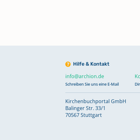
Tagebuch 1680-1716
Taufen, Trauungen, Beerdigunge
1652-1709
Taufen, Trauungen, Beerdigunge
Hilfe & Kontakt
1710-1755
info@archion.de
Ko
Schreiben Sie uns eine E-Mail
Di
Taufen, Trauungen, Beerdigunge
1756-1814
Kirchenbuchportal GmbH
Balinger Str. 33/1
Taufen, Trauungen, Beerdigunge
70567 Stuttgart
1808