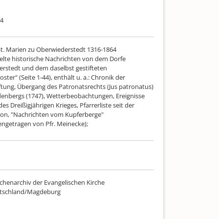
64
St. Marien zu Oberwiederstedt 1316-1864
te historische Nachrichten von dem Dorfe
rstedt und dem daselbst gestifteten
ter" (Seite 1-44), enthält u. a.: Chronik der
iftung, Übergang des Patronatsrechts (Jus patronatus)
denbergs (1747), Wetterbeobachtungen, Ereignisse
s Dreißigjährigen Krieges, Pfarrerliste seit der
on, "Nachrichten vom Kupferberge"
getragen von Pfr. Meinecke);
chenarchiv der Evangelischen Kirche
utschland/Magdeburg