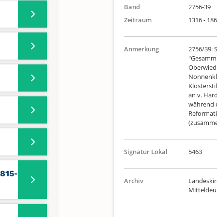
Band
2756-39
Zeitraum
1316 - 18
Anmerkung
2756/39: 
"Gesammel
Oberwiede
Nonnenklos
Klosterst
an v. Har
während de
Reformati
(zusammen
Signatur Lokal
5463
1815-
Archiv
Landeskir
Mittelde