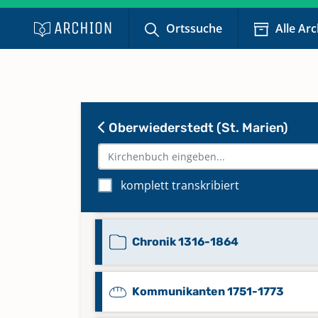
Ortssuche
Alle Ar
Aufgebote 1813
Aufgebote 1814
Oberwiederstedt (St. Marien)
Beichtregister 1801-1810
komplett transkribiert
Beichtregister 1811-1814
Chronik 1316-1864
Kommunikanten 1751-1773