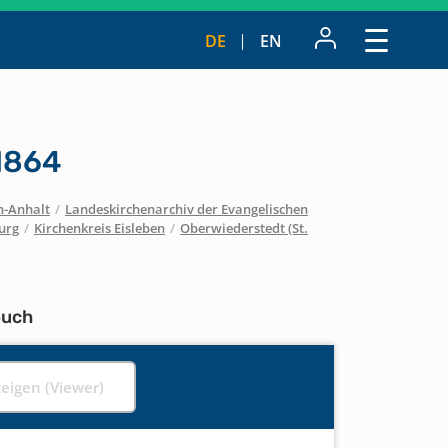
DE
EN
1864
n-Anhalt
/
Landeskirchenarchiv der Evangelischen
urg
/
Kirchenkreis Eisleben
/
Oberwiederstedt (St.
buch
zeigen (Viewer)