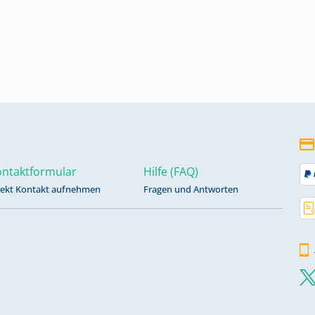
n
n
ntaktformular
Hilfe (FAQ)
rekt Kontakt aufnehmen
Fragen und Antworten
n
n