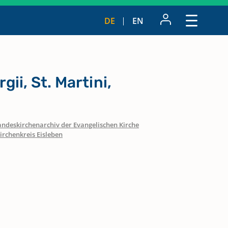
DE
EN
gii, St. Martini,
andeskirchenarchiv der Evangelischen Kirche
irchenkreis Eisleben