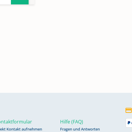
5
9
n
3
ntaktformular
Hilfe (FAQ)
rekt Kontakt aufnehmen
Fragen und Antworten