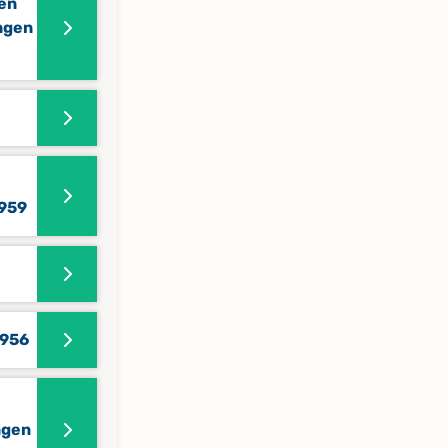
fen
ngen
1959
1956
ngen