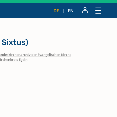
DE
EN
 Sixtus)
andeskirchenarchiv der Evangelischen Kirche
irchenkreis Egeln