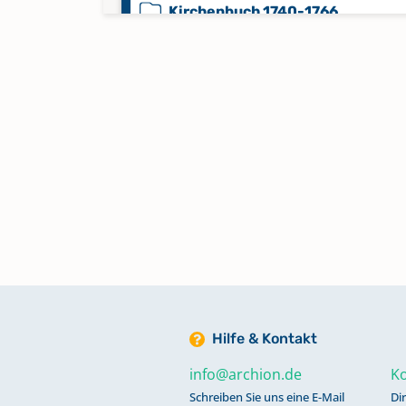
Kirchenbuch 1740-1766
Kirchenbuch 1765-1800
Namensregister Beerdigungen 1
1907
Namensregister Taufen 1700-18
Namensregister Trauungen 1700
1883
Hilfe & Kontakt
Taufen 1801-1814
info@archion.de
Ko
Schreiben Sie uns eine E-Mail
Di