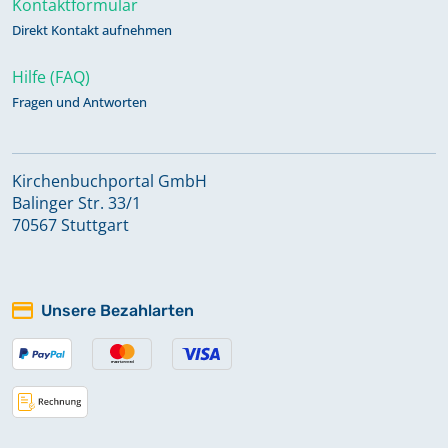
Kontaktformular
Kirchenbuch Gröbzig, St. Martin:
Direkt Kontakt aufnehmen
Konfirmationen 1840-1866
Hilfe (FAQ)
Fragen und Antworten
Kirchenbuch Gröbzig, St. Martin:
Konfirmationen 1864-1891,
Trauungen 1925-1959
Kirchenbuchportal GmbH
Balinger Str. 33/1
Kirchenbuch Gröbzig, St. Martin:
70567 Stuttgart
Konfirmationen 1867-1932
Unsere Bezahlarten
Kirchenbuch Gröbzig, St. Martin:
Konfirmationen 1933-1984
Keine verfügbaren Digitalisate
Kirchenbuch Gröbzig, St. Martin: