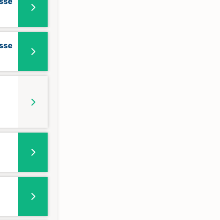
sse
sse