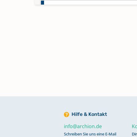
Kirchenbuch Neundorf:
Konfirmationen 1894-1919
Kirchenbuch Neundorf:
Konfirmationen 1920-1954
Kirchenbuch Neundorf: Taufen 1
1834; Trauungen 1815-1834, 186
Kirchenbuch Neundorf: Taufen 1
1858, Trauungen 1835-1867
Hilfe & Kontakt
Kirchenbuch Neundorf: Taufen 1
info@archion.de
Ko
1897
Schreiben Sie uns eine E-Mail
Di