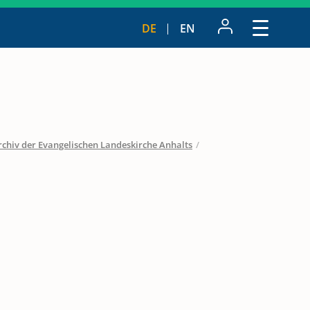
DE
EN
rchiv der Evangelischen Landeskirche Anhalts
/