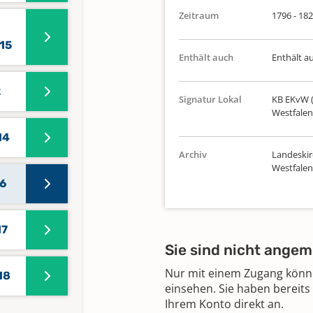
Zeitraum
1796 - 18
15
Enthält auch
Enthält a
2
Signatur Lokal
KB EKvW (
Westfalen
14
Archiv
Landeskir
Westfalen
16
17
Sie sind nicht angem
Nur mit einem Zugang können
18
einsehen. Sie haben bereits
Ihrem Konto direkt an.