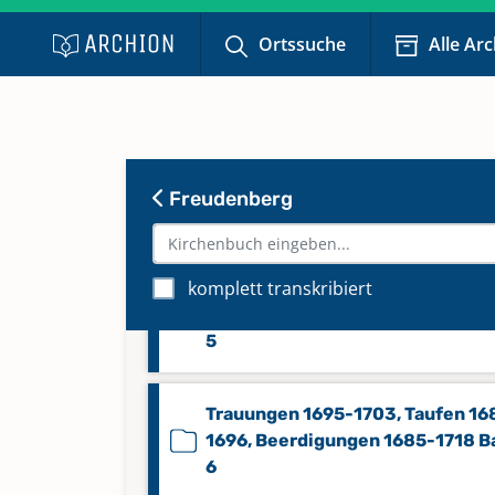
Taufen für 1820 - 1868, Band 12
Ortssuche
Alle Ar
Taufen für 1869 - 1899, Band 13
Taufen, Trauungen, Beerdigungen
Freudenberg
1612 - 1665, Band 4
komplett transkribiert
Trauungen 1665-1694, Taufen 16
1685, Beerdigungen 1665-1685 
5
Trauungen 1695-1703, Taufen 16
1696, Beerdigungen 1685-1718 B
6