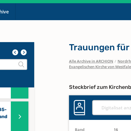
chive
Trauungen für 
 für
Alle Archive in ARCHION
/
Nordrh
Evangelischen Kirche von Westfal
65-
Band
Steckbrief zum Kirchen
Digitalisat an
85-
and
Band
16