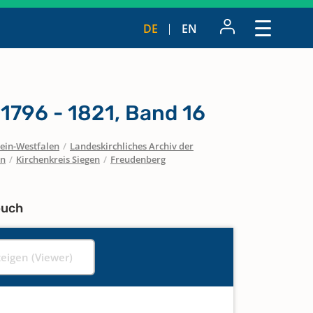
DE
EN
1796 - 1821, Band 16
ein-Westfalen
/
Landeskirchliches Archiv der
en
/
Kirchenkreis Siegen
/
Freudenberg
buch
zeigen (Viewer)