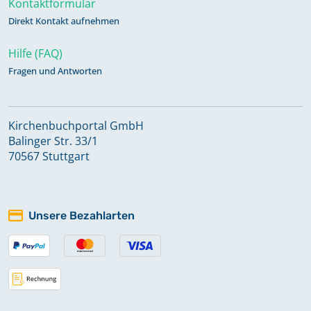
Kontaktformular
Namensregister zu Bestattungen
Direkt Kontakt aufnehmen
1815-1847
Hilfe (FAQ)
Fragen und Antworten
Namensregister zu Bestattungen
1848-1868
Kirchenbuchportal GmbH
Balinger Str. 33/1
Namensregister zu Bestattungen
70567 Stuttgart
1869-1875
Namensregister zu Bestattungen
Unsere Bezahlarten
1876-1904
Namensregister zu Konfirmationen
1815-1847