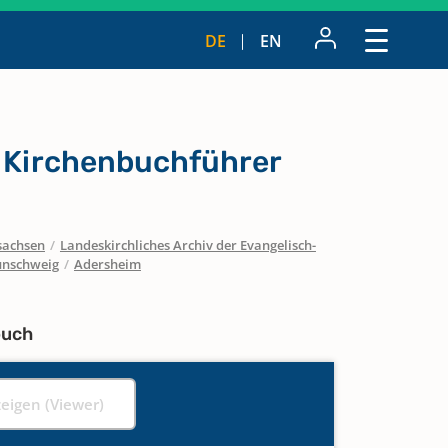
DE
EN
r Kirchenbuchführer
sachsen
/
Landeskirchliches Archiv der Evangelisch-
unschweig
/
Adersheim
buch
zeigen (Viewer)