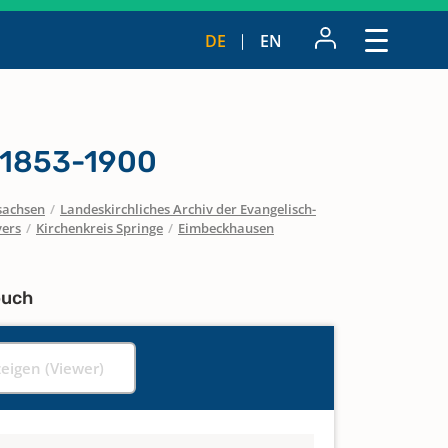
DE
EN
 1853-1900
sachsen
/
Landeskirchliches Archiv der Evangelisch-
vers
/
Kirchenkreis Springe
/
Eimbeckhausen
buch
zeigen (Viewer)