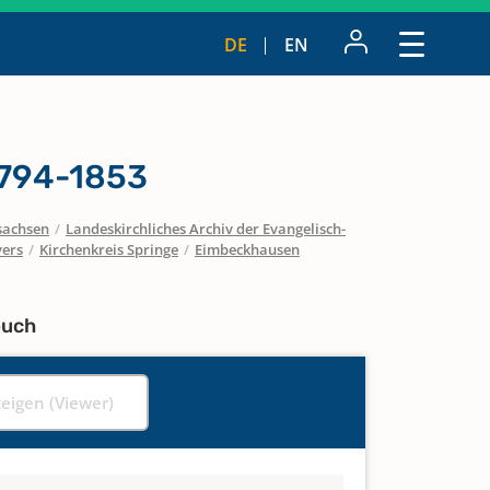
DE
EN
1794-1853
sachsen
/
Landeskirchliches Archiv der Evangelisch-
vers
/
Kirchenkreis Springe
/
Eimbeckhausen
buch
zeigen (Viewer)