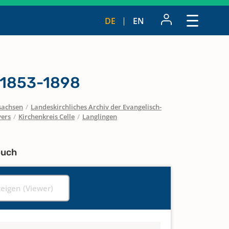
DE
EN
 1853-1898
sachsen
/
Landeskirchliches Archiv der Evangelisch-
vers
/
Kirchenkreis Celle
/
Langlingen
buch
zeigen (Viewer)