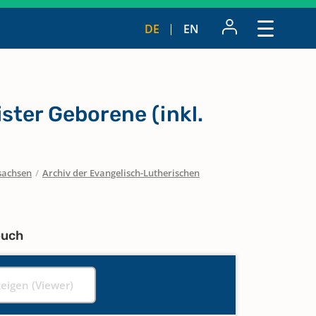
DE
EN
ister Geborene (inkl.
sachsen
/
Archiv der Evangelisch-Lutherischen
buch
zeigen (Viewer)