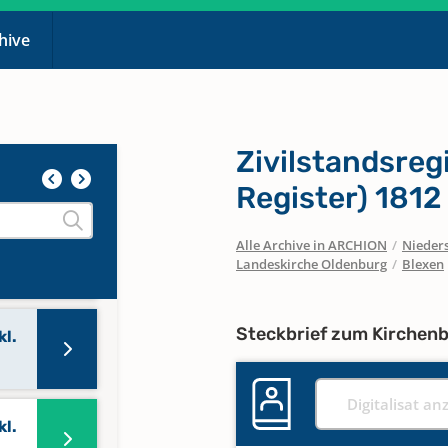
chive
kl.
Zivilstandsreg
kl.
Register) 1812
Alle Archive in ARCHION
/
Nieder
kl.
Landeskirche Oldenburg
/
Blexen
Steckbrief zum Kirchen
kl.
Digitalisat an
kl.