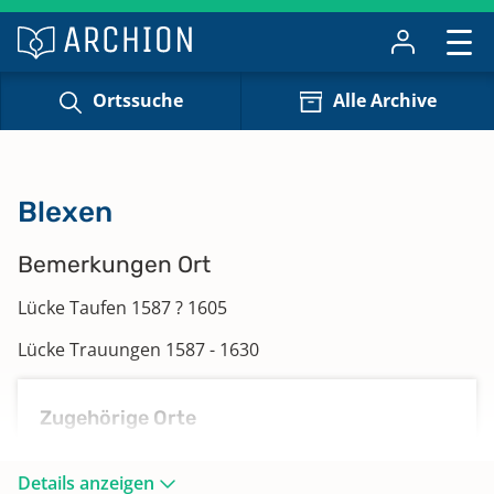
Ortssuche
Alle Archive
Blexen
Bemerkungen Ort
Lücke Taufen 1587 ? 1605
Lücke Trauungen 1587 - 1630
Zugehörige Orte
Blexersande, Blexerwisch, Boving, Einswarden,
Friedrich-Aug.-Hütte Grebswarden, Husum,
Details anzeigen