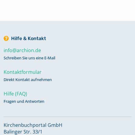
Konfitenten Register 1691-1701
Mischbuch (Taufen/Beerdigte) 1620-
1640
Hilfe & Kontakt
info@archion.de
Mischbuch (Taufen/Uneheliche
Schreiben Sie uns eine E-Mail
Kinder/Beerdigte/Trauungen) 1573-
Kontaktformular
1646
Direkt Kontakt aufnehmen
Mischbuch (Taufen/Uneheliche
Hilfe (FAQ)
Kinder/Verlobte/Trauungen/Beerdigte/Chron
Fragen und Antworten
über franz. Besatzung) 1783-1801
Kirchenbuchportal GmbH
Mischbuch (Trauungen/Taufen)
Balinger Str. 33/1
1686-1713