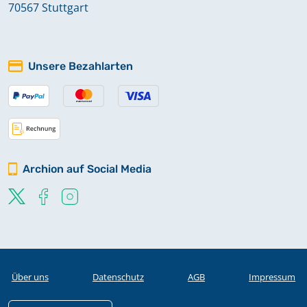
70567 Stuttgart
Mischbuch
(Trauungen/Taufen/Beerdigte/Uneheliche
Unsere Bezahlarten
Kinder) 1631-1665
Mischbuch
(Trauungen/Taufen/Lands./Beerdigte)
1606;1665-1686
Archion auf Social Media
Mischbuch
(Verlobte/Taufen/Beerdigte) 1752-
1783
Über uns
Datenschutz
AGB
Impressum
Mischbuch 1801-1811