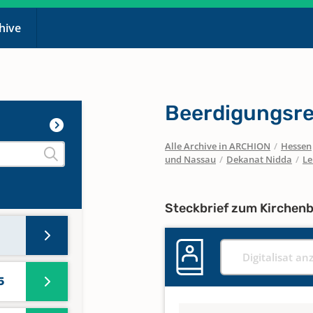
chive
Beerdigungsre
Alle Archive in ARCHION
/
Hessen
und Nassau
/
Dekanat Nidda
/
Le
Steckbrief zum Kirchen
Digitalisat an
5