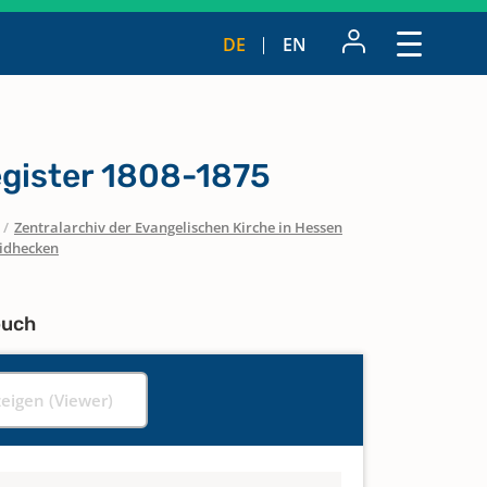
DE
EN
gister 1808-1875
/
Zentralarchiv der Evangelischen Kirche in Hessen
idhecken
buch
zeigen (Viewer)