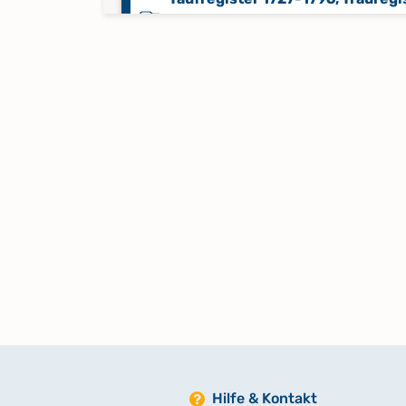
1727-1796, Beerdigungsregister
1727-1796
Taufregister 1796-1809
Taufregister 1810-1818
Taufregister 1817-1837
Taufregister 1837-1854
Taufregister 1855-1875
Hilfe & Kontakt
Trauregister 1796-1809