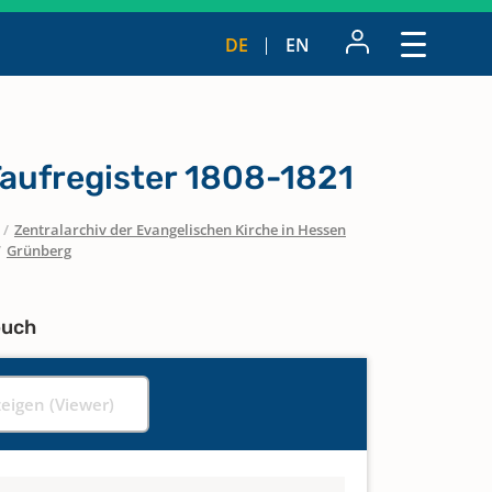
DE
EN
Taufregister 1808-1821
/
Zentralarchiv der Evangelischen Kirche in Hessen
/
Grünberg
buch
zeigen (Viewer)