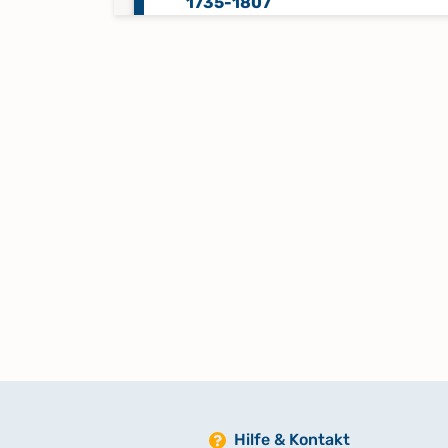
1735-1807
Taufregister 1808-1821
Taufregister 1822-1835
Taufregister 1836-1847
Taufregister 1848-1864
Taufregister 1865-1873
Taufregister 1874-1875
Hilfe & Kontakt