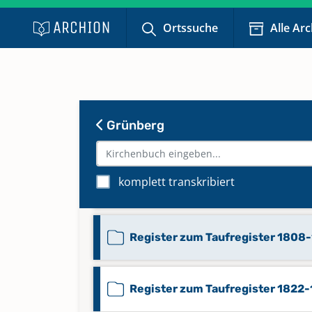
Register zum Beerdigungsregist
1808-1828
Ortssuche
Alle Ar
Register zum Beerdigungsregist
1829-1845
Grünberg
Register zum Taufregister 1636
komplett transkribiert
Register zum Taufregister 1735
Register zum Taufregister 1808
Register zum Taufregister 1822