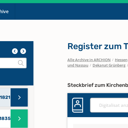
er
chive
er
Register zum 
-1734
Alle Archive in ARCHION
/
Hessen
und Nassau
/
Dekanat Grünberg
-1807
Steckbrief zum Kirchen
-1821
Digitalisat an
-1835