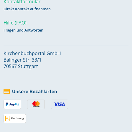
Kontaktformular
Direkt Kontakt aufnehmen
Taufregister 1792-1817, Trauregister
1792-1817, Beerdigungsregister
Hilfe (FAQ)
1792-1817, Konfirmandenregister
Fragen und Antworten
1792-1813
Taufregister 1818-1834
Kirchenbuchportal GmbH
Balinger Str. 33/1
70567 Stuttgart
Taufregister 1834-1845
Taufregister 1846-1855
Unsere Bezahlarten
Taufregister 1855-1874
Taufregister 1874-1875