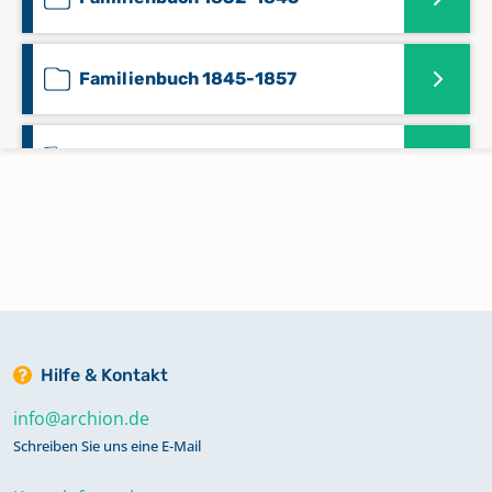
Familienbuch 1845-1857
Konfirmandenregister 1817-1875
Taufregister 1641-1685, Trauregister
1669-1701, Beerdigungsregister
1669-1688, Konfirmandenregister
1669-1699
Hilfe & Kontakt
Taufregister 1702-1791, Trauregister
1685-1792, Beerdigungsregister
info@archion.de
1688-1792, Konfirmandenregister
Schreiben Sie uns eine E-Mail
1700-1791