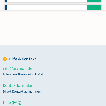
Schwetz
Schwetz, Heil- und Pflegeanstalt
Schwetz, Landgemeinde
Schwetz, Stadtgemeinde
Hilfe & Kontakt
info@archion.de
Waldau
Schreiben Sie uns eine E-Mail
Kontaktformular
Direkt Kontakt aufnehmen
Hilfe (FAQ)