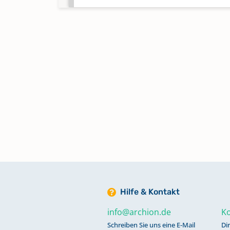
Kirchenaustritte 2015-2021
Keine verfügbaren Digitalisate
Kircheneintritte 1964-2020
Keine verfügbaren Digitalisate
Kircheneintritte; Kirchenaustrit
1956-1974
Keine verfügbaren Digitalisate
Konfirmationen 1956-1993
Keine verfügbaren Digitalisate
Hilfe & Kontakt
info@archion.de
Ko
Schreiben Sie uns eine E-Mail
Di
Konfirmationen 1976-2007