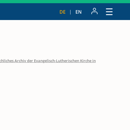
DE
EN
hliches Archiv der Evangelisch-Lutherischen Kirche in