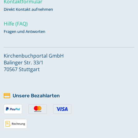
Taufen 2001-2021
Kontaktformular
Keine verfügbaren Digitalisate
Direkt Kontakt aufnehmen
Hilfe (FAQ)
Taufen; Alphabetisches Register zu
Fragen und Antworten
Taufen 1742-1809
Kirchenbuchportal GmbH
Taufen; Trauungen; Bestattungen
Balinger Str. 33/1
1742-1810
70567 Stuttgart
Taufen; Trauungen; Bestattungen
1810-1844
Unsere Bezahlarten
Taufen; Trauungen; Bestattungen
1845-1879