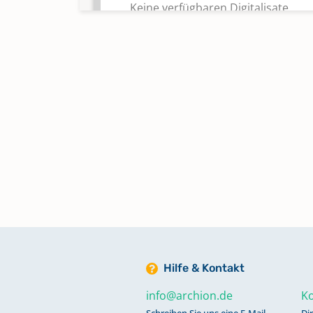
Keine verfügbaren Digitalisate
Alphabetisches Register zu
Bestattungen 1584 - 1701
Keine verfügbaren Digitalisate
Alphabetisches Register zu
Bestattungen 1805 - 1922
Alphabetisches Register zu
Kirchenaustritten 1926 - 1949
Keine verfügbaren Digitalisate
Hilfe & Kontakt
Alphabetisches Register zu
Kirchenaustritten 1950 - 1980
info@archion.de
Ko
Keine verfügbaren Digitalisate