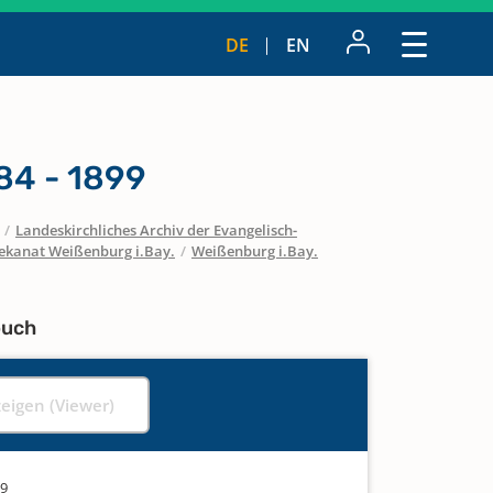
DE
EN
84 - 1899
/
Landeskirchliches Archiv der Evangelisch-
ekanat Weißenburg i.Bay.
/
Weißenburg i.Bay.
buch
zeigen (Viewer)
99