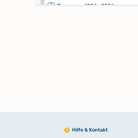
Trauungen 1984 - 2006
Keine verfügbaren Digitalisate
Verschmähungen 1926 - 1932;
Versagungen 1926 - 1932;
Kircheneintritte 1926 - 1955;
Kirchenaustritte 1926 - 1956;
Totgeburten 1926 - 1940
Keine verfügbaren Digitalisate
Hilfe & Kontakt