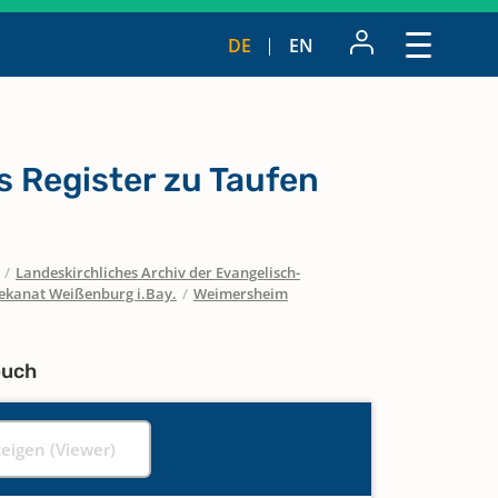
DE
EN
 Register zu Taufen
/
Landeskirchliches Archiv der Evangelisch-
ekanat Weißenburg i.Bay.
/
Weimersheim
buch
zeigen (Viewer)