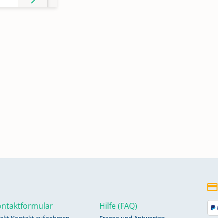
en
29;
en
ntaktformular
Hilfe (FAQ)