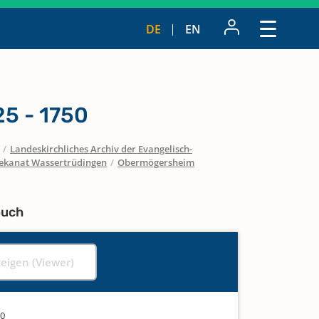
DE
EN
5 - 1750
/
Landeskirchliches Archiv der Evangelisch-
ekanat Wassertrüdingen
/
Obermögersheim
buch
zeigen (Viewer)
50