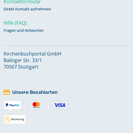
Kontaktformular
Konfirmationen 1991 - 2023
Direkt Kontakt aufnehmen
Keine verfügbaren Digitalisate
Hilfe (FAQ)
Fragen und Antworten
Taufen 1826 - 1861; Trauungen 1826 -
1864; Bestattungen 1826 - 1840,
1847 - 1864
Kirchenbuchportal GmbH
Balinger Str. 33/1
Taufen 1960 - 1974
70567 Stuttgart
Keine verfügbaren Digitalisate
Unsere Bezahlarten
Taufen 1974 - 1994
Keine verfügbaren Digitalisate
Taufen 1994 - 2015
Keine verfügbaren Digitalisate