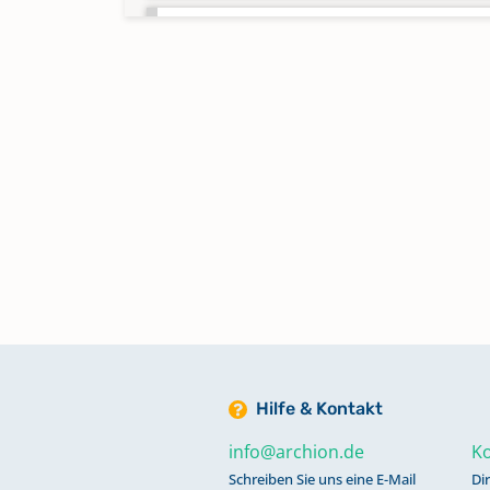
Abendmahl 1911 - 1941
Keine verfügbaren Digitalisate
Abendmahl 1941 - 1953
Keine verfügbaren Digitalisate
Abendmahl 1953 - 1982
Keine verfügbaren Digitalisate
Abendmahl 1982 - 1988, 2005 - 
Keine verfügbaren Digitalisate
Hilfe & Kontakt
Alphabetisches Register zu
info@archion.de
Ko
Bestattungen 1830 - 1942
Schreiben Sie uns eine E-Mail
Di