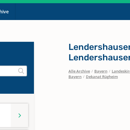
chive
Lendershausen
Lendershausen
Alle Archive
/
Bayern
/
Landeskirc
Bayern
/
Dekanat Rügheim