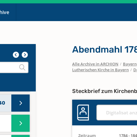
chive
Abendmahl 178
Alle Archive in ARCHION
/
Bayern
Lutherischen Kirche in Bayern
/
D
44
Steckbrief zum Kirchen
840
Digitalisat an
Zeitraum
1784 - 18