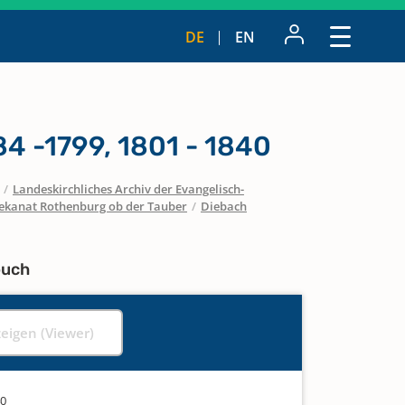
DE
EN
4 -1799, 1801 - 1840
/
Landeskirchliches Archiv der Evangelisch-
ekanat Rothenburg ob der Tauber
/
Diebach
buch
zeigen (Viewer)
40