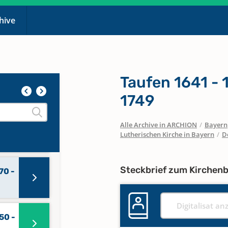
chive
Taufen 1641 - 
1749
Alle Archive in ARCHION
/
Bayern
Lutherischen Kirche in Bayern
/
D
Steckbrief zum Kirchen
70 -
Digitalisat an
50 -