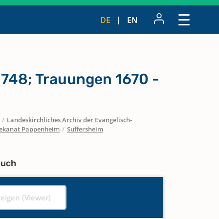
DE
EN
1748; Trauungen 1670 -
/
Landeskirchliches Archiv der Evangelisch-
ekanat Pappenheim
/
Suffersheim
buch
zeigen (Viewer)