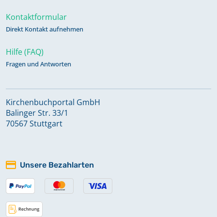
Kontaktformular
Direkt Kontakt aufnehmen
Verkartung zu Bestattungen 1600 -
1630 (N - Scho; Lorenz/Sebald)
Hilfe (FAQ)
Fragen und Antworten
Verkartung zu Bestattungen 1600 -
1630 (Schr - Z; Lorenz/Sebald)
Kirchenbuchportal GmbH
Balinger Str. 33/1
Verkartung zu Bestattungen 1810 -
70567 Stuttgart
1875 (A - Az; (Stadt (alle - Jobst))
Verkartung zu Bestattungen 1810 -
Unsere Bezahlarten
1875 (B/Pe - B/Pere; Stadt (alle -
Jobst))
Verkartung zu Bestattungen 1810 -