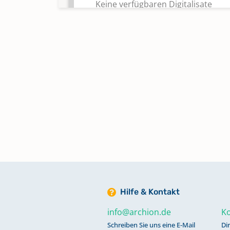
Keine verfügbaren Digitalisate
Taufen 1951 - 1966
Keine verfügbaren Digitalisate
Taufen 1967 - 2023
Keine verfügbaren Digitalisate
Trauungen 1951 - 1980
Keine verfügbaren Digitalisate
Trauungen 1981 - 2023
Keine verfügbaren Digitalisate
Hilfe & Kontakt
info@archion.de
Ko
Verschmähungen 1952 - 1952;
Schreiben Sie uns eine E-Mail
Di