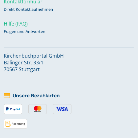
Kontaktformular
Direkt Kontakt aufnehmen
Bestattungen 1983 - 2022 (Enthält
Hilfe (FAQ)
auch: Alphabetisches Register zu
Bestattungen)
Fragen und Antworten
Einwohnerverzeichnis 1870
Kirchenbuchportal GmbH
Keine verfügbaren Digitalisate
Balinger Str. 33/1
70567 Stuttgart
Kircheneintritte 1988 - 2022;
Kirchenaustritte 1988 - 2022
Keine verfügbaren Digitalisate
Unsere Bezahlarten
Konfirmationen 1831 - 1974
Konfirmationen 1975 - 2021