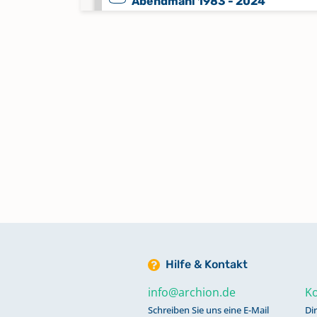
Abendmahl 1983 - 2024
Keine verfügbaren Digitalisate
Alphabetisches Register zu
Bestattungen 1856 - 1949, 1953
Alphabetisches Register zu Tauf
1661 - 1801, Trauungen 1661 - 180
Bestattungen 1725 - 1801, 1818
Alphabetisches Register zu Tauf
1802 - 1856; Trauungen 1802 - 1
Bestattungen 1802 - 1856
Hilfe & Kontakt
Alphabetisches Register zu Tauf
info@archion.de
Ko
1856 - 1957
Schreiben Sie uns eine E-Mail
Di