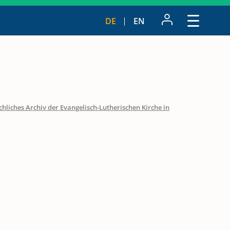
DE
EN
hliches Archiv der Evangelisch-Lutherischen Kirche in