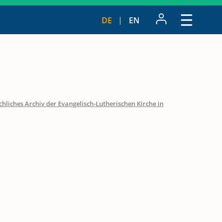
DE
EN
hliches Archiv der Evangelisch-Lutherischen Kirche in