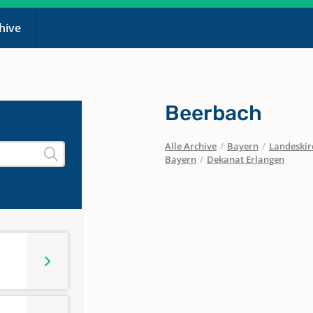
chive
Beerbach
Alle Archive
/
Bayern
/
Landeskirc
Bayern
/
Dekanat Erlangen