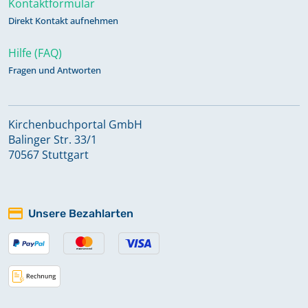
Kontaktformular
1948; Bestattungen 1911 - 1948, 1950
Direkt Kontakt aufnehmen
Hilfe (FAQ)
Bestattungen 1968 - 2025
Fragen und Antworten
Kircheneintritte 1946 - 1999;
Kirchenaustritte 1921 - 2001
Kirchenbuchportal GmbH
Balinger Str. 33/1
Keine verfügbaren Digitalisate
70567 Stuttgart
Kircheneintritte 2003 - 2022;
Kirchenaustritte 2001 - 2022
Unsere Bezahlarten
Keine verfügbaren Digitalisate
Kircheneintritte 2023 - 2024;
Kirchenaustritte 2023 - 2025
Keine verfügbaren Digitalisate