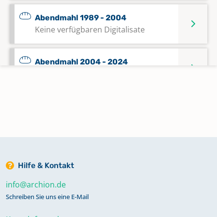
Abendmahl 1989 - 2004
Keine verfügbaren Digitalisate
Abendmahl 2004 - 2024
Keine verfügbaren Digitalisate
Alphabetisches Register zu Taufen
1642 - 1879; Trauungen 1642 - 1879
Alphabetisches Register zu Taufen
1808 - 1910; Trauungen 1808 - 1910;
Hilfe & Kontakt
Bestattungen 1808 - 1910
info@archion.de
Schreiben Sie uns eine E-Mail
Alphabetisches Register zu Taufen
1911 - 1948, 1950; Trauungen 1911 -