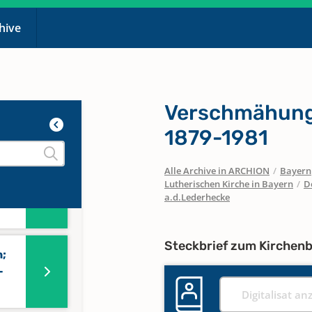
chive
n
Verschmähung
n;
1879-1981
Alle Archive in ARCHION
/
Bayern
n;
Lutherischen Kirche in Bayern
/
D
-
a.d.Lederhecke
Steckbrief zum Kirchen
n;
-
Digitalisat an