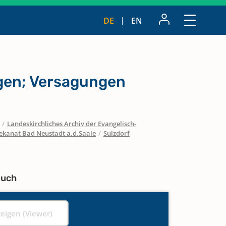
DE
EN
en; Versagungen
/
Landeskirchliches Archiv der Evangelisch-
ekanat Bad Neustadt a.d.Saale
/
Sulzdorf
buch
zeigen (Viewer)