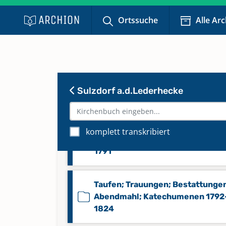
Keine verfügbaren Digitalisate
Ortssuche
Alle Ar
Taufen; Trauungen; Bestattunge
1825-1854
Taufen; Trauungen; Bestattunge
Sulzdorf a.d.Lederhecke
Abendmahl 1612-1706
Taufen; Trauungen; Bestattunge
komplett transkribiert
Abendmahl; Katechumenen 1701
1791
Taufen; Trauungen; Bestattunge
Abendmahl; Katechumenen 1792
1824