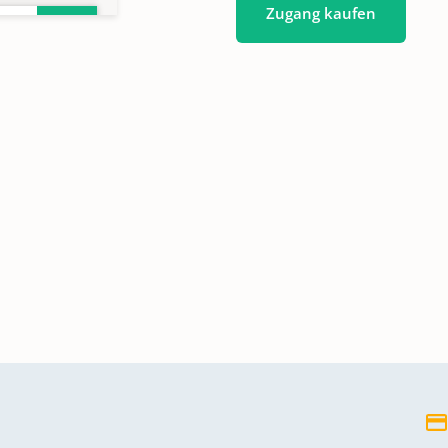
Zugang kaufen
1724
754