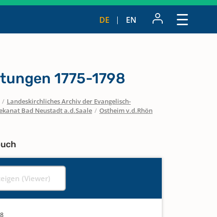
DE
EN
ttungen 1775-1798
/
Landeskirchliches Archiv der Evangelisch-
ekanat Bad Neustadt a.d.Saale
/
Ostheim v.d.Rhön
buch
zeigen (Viewer)
98