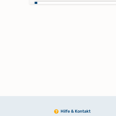
Taufregister 1755-1761 Band 39
Taufregister 1762-1766 Band 40
Taufregister 1767-1775 Band 41
Taufregister 1776-1782 Band 42
Taufregister 1783-1789 Band 43
Taufregister 1790-1795 Band 44
Hilfe & Kontakt
Taufregister 1796-1800 Band 45