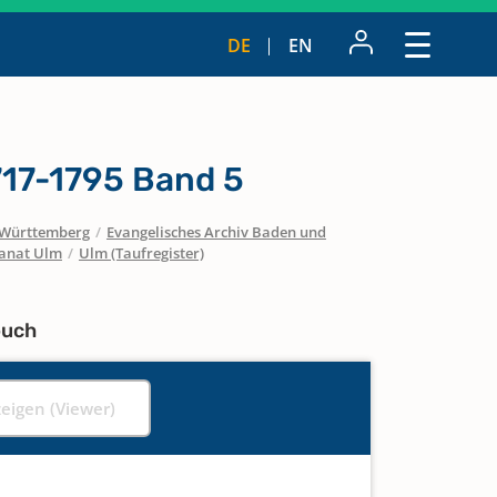
DE
EN
717-1795 Band 5
Württemberg
/
Evangelisches Archiv Baden und
anat Ulm
/
Ulm (Taufregister)
buch
zeigen (Viewer)