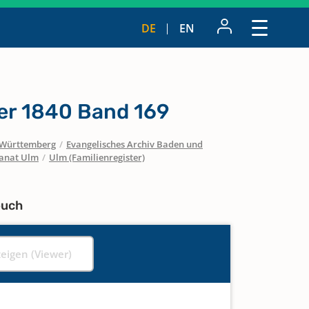
DE
EN
ter 1840 Band 169
Württemberg
/
Evangelisches Archiv Baden und
anat Ulm
/
Ulm (Familienregister)
buch
zeigen (Viewer)