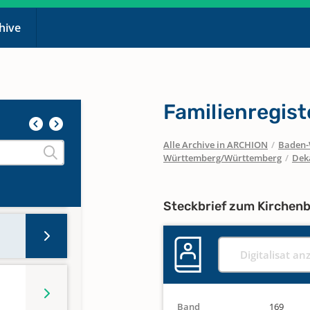
chive
Familienregis
d 197
Alle Archive in ARCHION
/
Baden-
Württemberg/Württemberg
/
Dek
d
Steckbrief zum Kirchen
Digitalisat an
Band
169