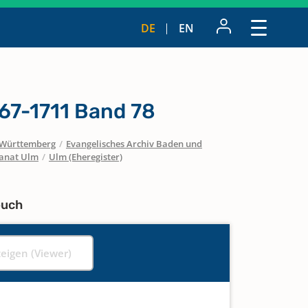
DE
EN
67-1711 Band 78
Württemberg
/
Evangelisches Archiv Baden und
anat Ulm
/
Ulm (Eheregister)
buch
zeigen (Viewer)