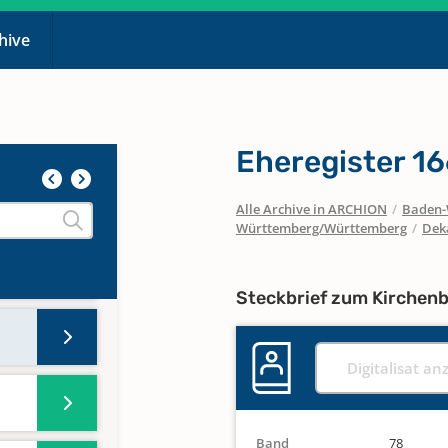
chive
Eheregister 16
Alle Archive in ARCHION
/
Baden-
Württemberg/Württemberg
/
Dek
Steckbrief zum Kirchen
Digitalisat an
Band
78