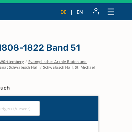
DE
EN
 1808-1822 Band 51
Württemberg
/
Evangelisches Archiv Baden und
anat Schwäbisch Hall
/
Schwäbisch Hall, St. Michael
buch
zeigen (Viewer)