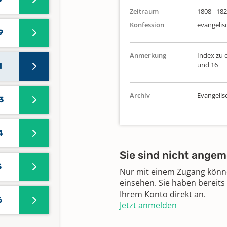
Zeitraum
1808 - 18
Konfession
evangelis
9
Anmerkung
Index zu 
und 16
1
Archiv
Evangeli
3
4
Sie sind nicht angem
5
Nur mit einem Zugang können
einsehen. Sie haben bereits
Ihrem Konto direkt an.
6
Jetzt anmelden