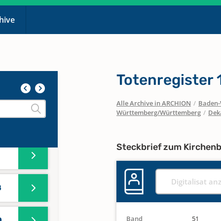
chive
3
4
Totenregister
5
Alle Archive in ARCHION
/
Baden-
Württemberg/Württemberg
/
Dek
6
Steckbrief zum Kirchen
Digitalisat an
8
Band
51
0