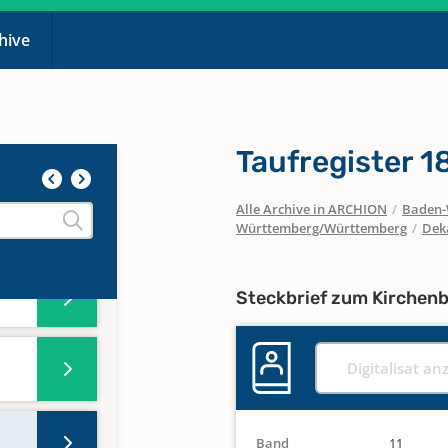
chive
Taufregister 1
Alle Archive in ARCHION
/
Baden-
Württemberg/Württemberg
/
Dek
Steckbrief zum Kirchen
Digitalisat an
Band
11