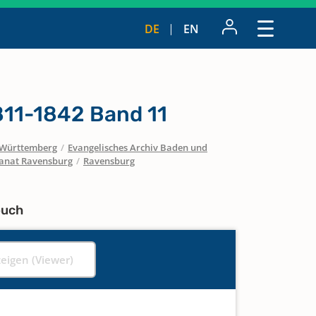
DE
EN
811-1842 Band 11
Württemberg
/
Evangelisches Archiv Baden und
anat Ravensburg
/
Ravensburg
buch
zeigen (Viewer)